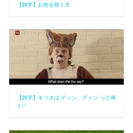
【雑学】お肉を焼く犬
【雑学】キツネは”ディン、ディン”っと鳴く!?
【雑学】キツネは”ディン、ディン”っと鳴
く!?