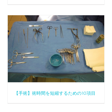
【手術】術時間を短縮するための10項目
【手術】術時間を短縮するための10項目