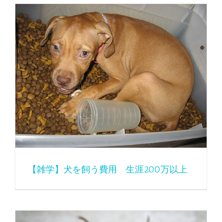
【雑学】犬を飼う費用 生涯200万以上
【雑学】犬を飼う費用 生涯200万以上