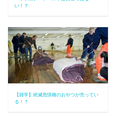
い！？
【雑学】絶滅危惧種のおやつが売っている！？
【雑学】絶滅危惧種のおやつが売ってい
る！？