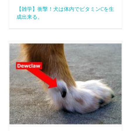
【雑学】衝撃！犬は体内でビタミンCを生
成出来る。
【雑学】あの内側に付いてる爪 いったい何？？