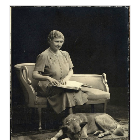
【歴史】アメリカで秋田犬を初めて飼ったのはヘレン・ケラー