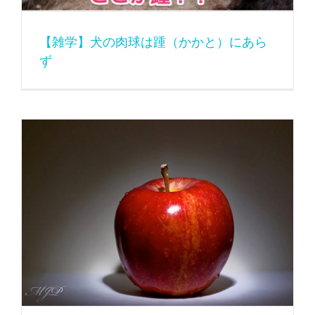
【雑学】犬の肉球は踵（かかと）にあら
ず
【雑学】衝撃！犬は体内でビタミンCを生成出来る。