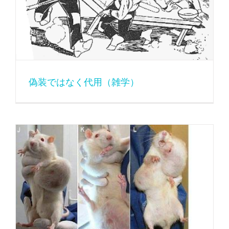
偽装ではなく代用（雑学）
遺伝子組み換え食品とドッグフード 時々TPP