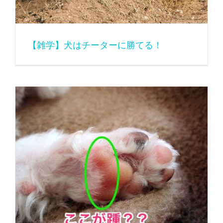
【雑学】犬はチーターに勝てる！
【雑学】犬の肉球は踵（かかと）にあらず