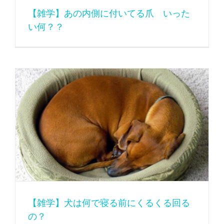
【雑学】あの内側に付いてる爪 いった
い何？？
【雑学】犬は何で寝る前にくるくる回るの？
【雑学】犬は何で寝る前にくるくる回る
の？