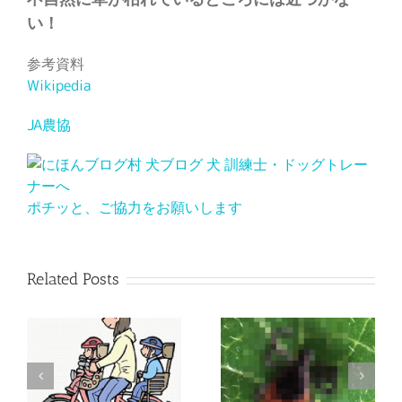
い！
参考資料
Wikipedia
JA農協
ポチッと、ご協力をお願いします
Related Posts
【危険】チャリ引き散歩 危険コンボ発見！
【注意】もう春？ マダニに注意