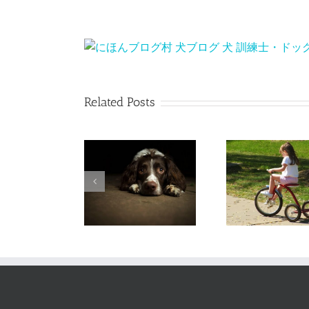
Related Posts
【コラム】犬は反省などしない
【コラム】犬はそんなに深く考えていない