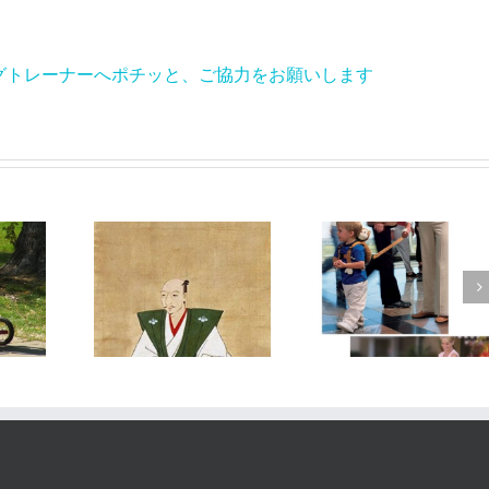
ポチッと、ご協力をお願いします
【コラム】トレーナーは予知能力者？
【コラム】子供用ハーネスってどう思いますか？