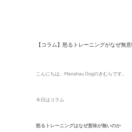
Skip
to
content
【コラム】怒るトレーニングがなぜ無意
こんにちは。Manahau Dogのきむらです。
今日はコラム
怒るトレーニングはなぜ意味が無いのか