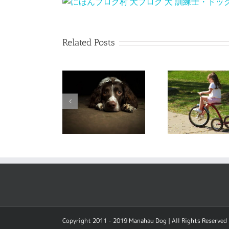
Related Posts
【コラム】犬は反省などしない
【コラム】犬はそんなに深く考えていない
Copyright 2011 - 2019 Manahau Dog | All Rights Reserved 