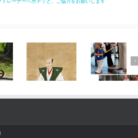
ポチッと、ご協力をお願いします
【コラム】トレーナーは予知能力者？
【コラム】子供用ハーネスってどう思いますか？
|