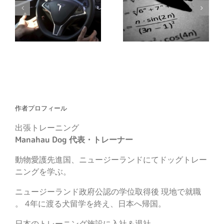
【しつけ】しつけの主導権はトレーナーではなく飼い主
【しつけ】教えるの 下手くそか！
作者プロフィール
出張トレーニング
Manahau Dog 代表・トレーナー
動物愛護先進国、ニュージーランドにてドッグトレー
ニングを学ぶ。
ニュージーランド政府公認の学位取得後 現地で就職
。 4年に渡る犬留学を終え、日本へ帰国。
日本のトレーニング施設に入社＆退社。