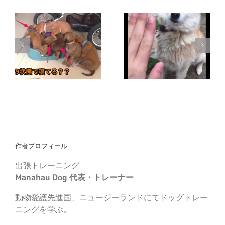
【動画】仔犬ホイホイ
【動画】フルスイングでお手を空振りする犬
作者プロフィール
出張トレーニング
Manahau Dog 代表・トレーナー
動物愛護先進国、ニュージーランドにてドッグトレー
ニングを学ぶ。